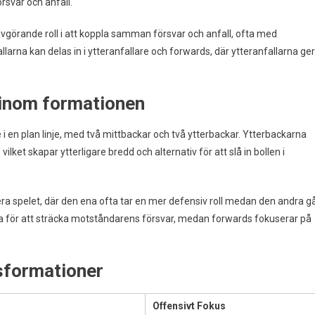
rsvar och anfall.
avgörande roll i att koppla samman försvar och anfall, ofta med
llarna kan delas in i ytteranfallare och forwards, där ytteranfallarna ger
r inom formationen
 i en plan linje, med två mittbackar och två ytterbackar. Ytterbackarna
ilket skapar ytterligare bredd och alternativ för att slå in bollen i
lera spelet, där den ena ofta tar en mer defensiv roll medan den andra g
iga för att sträcka motståndarens försvar, medan forwards fokuserar på
sformationer
Offensivt Fokus