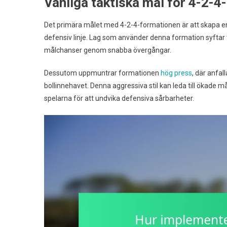
Vanliga taktiska mål för 4-2-
Det primära målet med 4-2-4-formationen är att skapa en
defensiv linje. Lag som använder denna formation syftar t
målchanser genom snabba övergångar.
Dessutom uppmuntrar formationen
hög press
, där anfal
bollinnehavet. Denna aggressiva stil kan leda till ökade 
spelarna för att undvika defensiva sårbarheter.