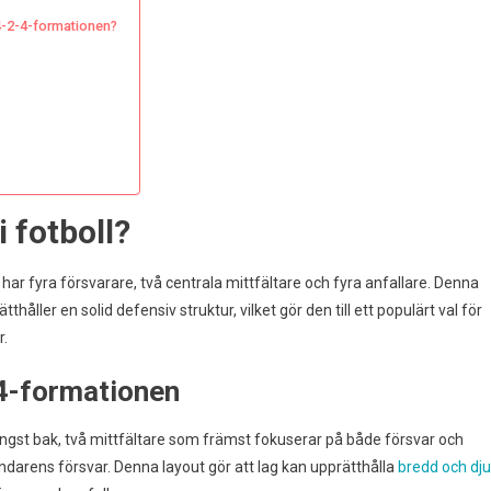
 4-2-4-formationen?
 fotboll?
 har fyra försvarare, två centrala mittfältare och fyra anfallare. Denna
åller en solid defensiv struktur, vilket gör den till ett populärt val för
r.
-4-formationen
ngst bak, två mittfältare som främst fokuserar på både försvar och
tåndarens försvar. Denna layout gör att lag kan upprätthålla
bredd och dj