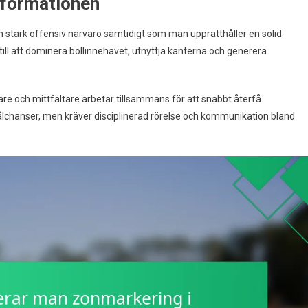
4-formationen
 stark offensiv närvaro samtidigt som man upprätthåller en solid
ill att dominera bollinnehavet, utnyttja kanterna och generera
lare och mittfältare arbetar tillsammans för att snabbt återfå
målchanser, men kräver disciplinerad rörelse och kommunikation bland