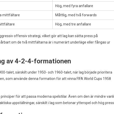
Hög, med fyra anfallare
a mittfältare
Måttlig, med två forwards
ittfältare
Hög, med tre anfallare
ssiv offensiv strategi, vilket gör att lag kan sätta press på
årbart om de två mittfältarna är i numerärt underläge eller fångas ur
ing av 4-2-4-formationen
-talet, särskilt under 1950- och 1960-talet, när lag började prioritera
ilien, som använde denna formation för att vinna FIFA World Cups 1958
principer för att passa moderna spelstilar. Även om den är mindre vanl
ktiska uppställningar, särskilt i lag som betonar ytterspel och hög press