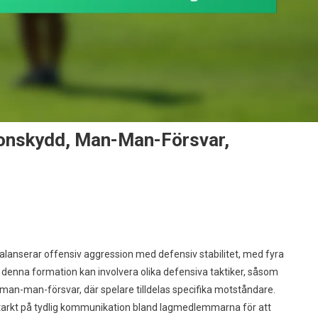
Zonskydd, Man-Man-Försvar,
alanserar offensiv aggression med defensiv stabilitet, med fyra
 denna formation kan involvera olika defensiva taktiker, såsom
ationsstrategier:
man-man-försvar, där spelare tilldelas specifika motståndare.
skydd,
tarkt på tydlig kommunikation bland lagmedlemmarna för att
-