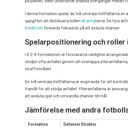
på planen, vilket underlättar snabba övergångar mellan fö
I denna formation spelar de två centrala mittfältarna en 
uppgiften att distribuera bollen
till anfall
arna. De fyra anfa
bredd och
forwards fokuserar på att avsluta chanser.
Spelarpositionering och rolle
I 4-2-4-formationen är försvararna vanligtvis arrangerade
stödjer ofta anfallet genom att överlappa ytteranfallarna, v
straffområdet.
De två centrala mittfältarna är avgörande för att kontrol
framåt för att stödja anfallet. Ytteranfallarna är ansvar
att avsluta spel och omvandla chanser till mål.
Jämförelse med andra fotboll
Formation
Defensiv Struktur