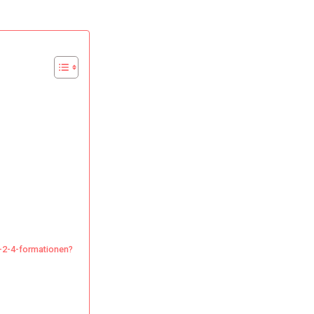
-
var,
unikationsstrategier
4-2-4-formationen?