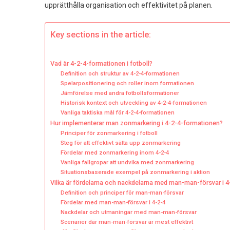
upprätthålla organisation och effektivitet på planen.
Man
Förs
Komm
Key sections in the article:
Vad är 4-2-4-formationen i fotboll?
Definition och struktur av 4-2-4-formationen
Spelarpositionering och roller inom formationen
Jämförelse med andra fotbollsformationer
Historisk kontext och utveckling av 4-2-4-formationen
Vanliga taktiska mål för 4-2-4-formationen
Hur implementerar man zonmarkering i 4-2-4-formationen?
Principer för zonmarkering i fotboll
Steg för att effektivt sätta upp zonmarkering
Fördelar med zonmarkering inom 4-2-4
Vanliga fallgropar att undvika med zonmarkering
Situationsbaserade exempel på zonmarkering i aktion
Vilka är fördelarna och nackdelarna med man-man-försvar i 
Definition och principer för man-man-försvar
Fördelar med man-man-försvar i 4-2-4
Nackdelar och utmaningar med man-man-försvar
Scenarier där man-man-försvar är mest effektivt