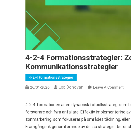
4-2-4 Formationsstrategier: 
Kommunikationsstrategier
4-2-4 Formationsstrategier
Leo Donovan
On
26/01/2026
Leave A Comment
4-
2-
4-2-4-formationen är en dynamisk fotbollsstrategi som b
4
försvarare och fyra anfallare. Effektiv implementering av
Form
zonmarkering, som fokuserar på områdes täckning, eller 
Zon
Framgångsrik genomförande av dessa strategier beror s
Man