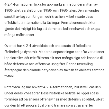
4-2-4-formationen fick stor uppmärksamhet under mitten av
1900-talet, särskilt under 1950- och 1960-talen. Den användes
särskilt av lag som Ungern och Brasilien, vilket visade dess
effektivitet i internationella tävlingar. Formationens struktur
gjorde det möjligt för lag att dominera bollinnehavet och skapa
många målchanser.
Över tid har 4-2-4 utvecklats och anpassats till fotbollens
föränderliga dynamik. Moderna anpassningar ser ofta variationer
i spelarroller, där mittfältarna blir mer mångsidiga och kapabla till
både defensiva och offensiva uppgifter. Denna utveckling
återspeglar den ökande betydelsen av taktisk flexibilitet i samtida
fotboll.
Noterbara lag har använt 4-2-4-formationen, inklusive Brasilien
under deras VM-segrar. Dess historiska betydelse ligger i dess
förmåga att balansera offensiv flair med defensiv soliditet, vilket
gör den till ett populärt val bland tränare som strävar efter