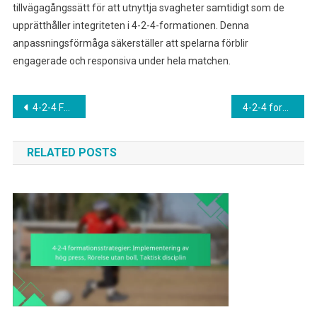
tillvägagångssätt för att utnyttja svagheter samtidigt som de
upprätthåller integriteten i 4-2-4-formationen. Denna
anpassningsförmåga säkerställer att spelarna förblir
engagerade och responsiva under hela matchen.
Post
4-2-4 Formation: Ungdomsutveckling i spelarroller, Rollspecialisering, Färdighetsförbättring
4-2-4 formationsstrategier: Avståndstekniker, Breddhantering, Överbelastningsstrategier
navigation
RELATED POSTS