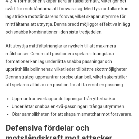
4-2-4-formationen skapar flera anfallsalternativ, vilket gör det
svårt för motståndarna att försvara sig. Med fyra anfallare kan
lag sträcka motståndarens försvar, vilket skapar utrymme för
mittfältarna att utnyttja. Denna bredd möjliggör effektiva inlägg
och snabba kombinationer i den sista tredjedelen.
Att utnyttja mittfältstrianglar är nyckeln till att maximera
målchanser. Genom att positionera spelare i triangulära
formationer kan lag underlätta snabba passningar och
upprätthålla bollinnehav, vilket leder till bättre skottmöjligheter.
Denna strategi uppmuntrar rörelse utan boll, vilket säkerställer
att spelarna alltid är i en position för att ta emot en passning.
Uppmuntrar överlappande löpningar från ytterbackar.
Underlättar snabba en-två-passningar i trånga utrymmen.
Ökar sannolikheten för att skapa mismatchar mot försvarare.
Defensiva fördelar och
motståndskraft mot attacker