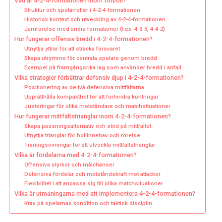
Vad är 4-2-4-formationen inom fotboll?
Struktur och spelarroller i 4-2-4-formationen
Historisk kontext och utveckling av 4-2-4-formationen
Jämförelse med andra formationer (t.ex. 4-3-3, 4-4-2)
Hur fungerar offensiv bredd i 4-2-4-formationen?
Utnyttja yttrar för att sträcka försvaret
Skapa utrymme för centrala spelare genom bredd
Exempel på framgångsrika lag som använder bredd i anfall
Vilka strategier förbättrar defensiv djup i 4-2-4-formationen?
Positionering av de två defensiva mittfältarna
Upprätthålla kompakthet för att förhindra kontringar
Justeringar för olika motståndare och matchsituationer
Hur fungerar mittfältstrianglar inom 4-2-4-formationen?
Skapa passningsalternativ och stöd på mittfältet
Utnyttja trianglar för bollinnehav och rörelse
Träningsövningar för att utveckla mittfältstrianglar
Vilka är fördelarna med 4-2-4-formationen?
Offensiva styrkor och målchanser
Defensiva fördelar och motståndskraft mot attacker
Flexibilitet i att anpassa sig till olika matchsituationer
Vilka är utmaningarna med att implementera 4-2-4-formationen?
Krav på spelarnas kondition och taktisk disciplin