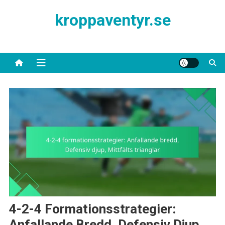
Skip
kroppaventyr.se
to
content
4-2-4 Formationsstrategier:
Anfallande Bredd, Defensiv Djup,