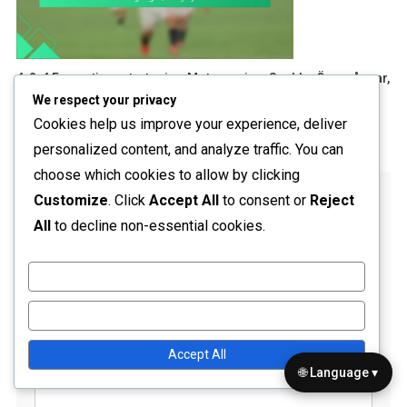
4-2-4 Formationsstrategier: Motpressing, Snabba Övergångar,
Utnyttja Luckor
We respect your privacy
Cookies help us improve your experience, deliver
05/02/2026
Leo Donovan
personalized content, and analyze traffic. You can
choose which cookies to allow by clicking
Leave a Reply
Customize
. Click
Accept All
to consent or
Reject
All
to decline non-essential cookies.
Your email address will not be published.
Required fields
are marked
*
Customize
Comment
*
Reject All
Accept All
🌐 Language ▾