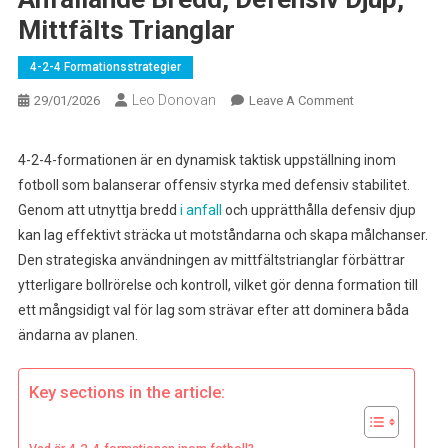
Mittfälts Trianglar
4-2-4 Formationsstrategier
Leo Donovan
On
29/01/2026
Leave A Comment
4-
2-
4-2-4-formationen är en dynamisk taktisk uppställning inom
4
fotboll som balanserar offensiv styrka med defensiv stabilitet.
Formationsstrate
Genom att utnyttja bredd
i anfall
och upprätthålla defensiv djup
Anfallande
kan lag effektivt sträcka ut motståndarna och skapa målchanser.
Bredd,
Den strategiska användningen av mittfältstrianglar förbättrar
Defensiv
Djup,
ytterligare bollrörelse och kontroll, vilket gör denna formation till
Mittfälts
ett mångsidigt val för lag som strävar efter att dominera båda
Trianglar
ändarna av planen.
Key sections in the article: