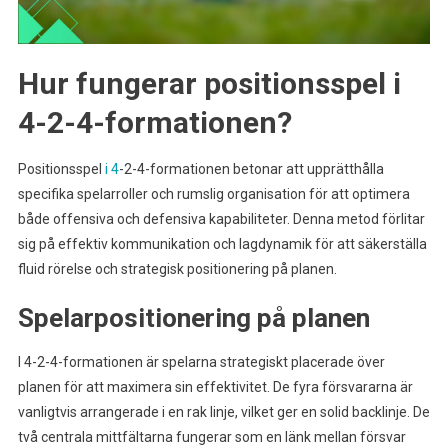
Hur fungerar positionsspel i
4-2-4-formationen?
Positionsspel
i 4
-2-4-formationen betonar att upprätthålla
specifika spelarroller och rumslig organisation för att optimera
både offensiva och defensiva kapabiliteter. Denna metod förlitar
sig på effektiv kommunikation och lagdynamik för att säkerställa
fluid rörelse och strategisk positionering på planen.
Spelarpositionering på planen
I 4-2-4-formationen är spelarna strategiskt placerade över
planen för att maximera sin effektivitet. De fyra försvararna är
vanligtvis arrangerade i en rak linje, vilket ger en solid backlinje. De
två centrala mittfältarna fungerar som en länk mellan försvar