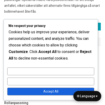
anfallet, vilket säkerställer att alternativ finns tillgängliga så snart
bollinnehavet återfås.
Post
We respect your privacy
4-2-4 Formation: Defensiv mittfältsroll, Bryta upp spelet, Stöd vid omställningar
4-2-4 Formation: Psykologisk fördel, Imponerande taktik, Motståndartryck
Cookies help us improve your experience, deliver
navigation
personalized content, and analyze traffic. You can
RELATED POSTS
choose which cookies to allow by clicking
Customize
. Click
Accept All
to consent or
Reject
All
to decline non-essential cookies.
Customize
Reject All
Accept All
🌐 Language ▾
4-2-4 Formation: Ersättarens Påverkan, Truppens Djup,
Rollanpassning