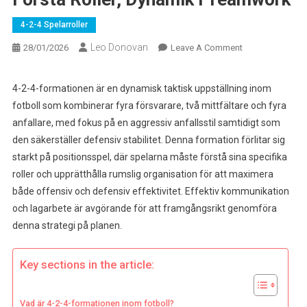
4-2-4 Spelarroller
Leo Donovan
On
28/01/2026
Leave A Comment
4-
2-
4-2-4-formationen är en dynamisk taktisk uppställning inom
4
fotboll som kombinerar fyra försvarare, två mittfältare och fyra
Formation:
anfallare, med fokus på en aggressiv anfallsstil samtidigt som
Positionsspel,
den säkerställer defensiv stabilitet. Denna formation förlitar sig
Förstå
starkt på positionsspel, där spelarna måste förstå sina specifika
Roller,
Dynamik
roller och upprätthålla rumslig organisation för att maximera
I
både offensiv och defensiv effektivitet. Effektiv kommunikation
Teamwork
och lagarbete är avgörande för att framgångsrikt genomföra
denna strategi på planen.
Key sections in the article:
Vad är 4-2-4-formationen inom fotboll?