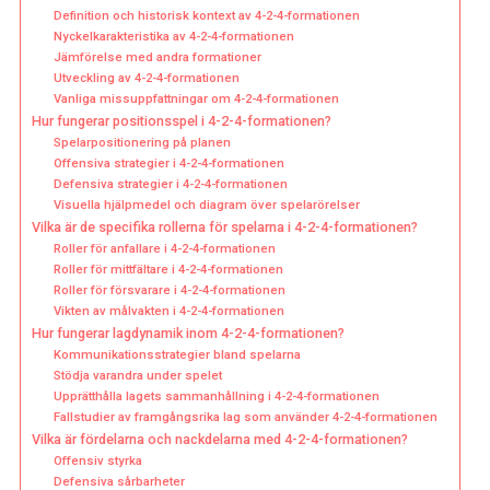
Definition och historisk kontext av 4-2-4-formationen
Nyckelkarakteristika av 4-2-4-formationen
Jämförelse med andra formationer
Utveckling av 4-2-4-formationen
Vanliga missuppfattningar om 4-2-4-formationen
Hur fungerar positionsspel i 4-2-4-formationen?
Spelarpositionering på planen
Offensiva strategier i 4-2-4-formationen
Defensiva strategier i 4-2-4-formationen
Visuella hjälpmedel och diagram över spelarörelser
Vilka är de specifika rollerna för spelarna i 4-2-4-formationen?
Roller för anfallare i 4-2-4-formationen
Roller för mittfältare i 4-2-4-formationen
Roller för försvarare i 4-2-4-formationen
Vikten av målvakten i 4-2-4-formationen
Hur fungerar lagdynamik inom 4-2-4-formationen?
Kommunikationsstrategier bland spelarna
Stödja varandra under spelet
Upprätthålla lagets sammanhållning i 4-2-4-formationen
Fallstudier av framgångsrika lag som använder 4-2-4-formationen
Vilka är fördelarna och nackdelarna med 4-2-4-formationen?
Offensiv styrka
Defensiva sårbarheter