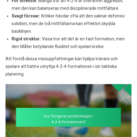
För offensiv:
Många tror att 4-2-4 är överdrivet aggressiv,
men den kan balanseras med disciplinerade mittfältare.
Svagt försvar:
Kritiker hävdar ofta att den saknar defensiv
soliditet, men de två mittfältarna kan effektivt skydda
backlinjen.
Rigid struktur:
Vissa tror att det är en fast formation, men
den tillåter betydande fluiditet och spelarrörelse.
Att förstå dessa missuppfattningar kan hjälpa tränare och
spelare att bättre utnyttja 4-2-4-formationen i sin taktiska
planering.