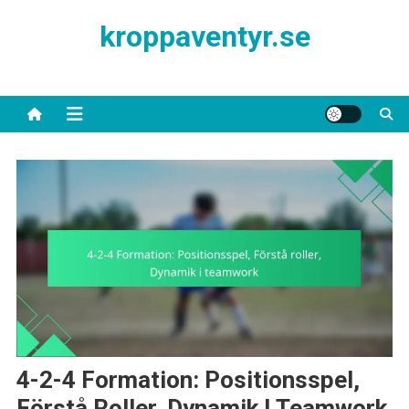
Skip
kroppaventyr.se
to
content
4-2-4 Formation: Positionsspel,
Förstå Roller, Dynamik I Teamwork