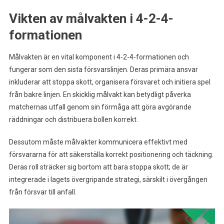
Vikten av målvakten i 4-2-4-
formationen
Målvakten är en vital komponent i 4-2-4-formationen och
fungerar som den sista försvarslinjen. Deras primära ansvar
inkluderar att stoppa skott, organisera försvaret och initiera spel
från bakre linjen. En skicklig målvakt kan betydligt påverka
matchernas utfall genom sin förmåga att göra avgörande
räddningar och distribuera bollen korrekt.
Dessutom måste målvakter kommunicera effektivt med
försvararna för att säkerställa korrekt positionering och täckning.
Deras roll sträcker sig bortom att bara stoppa skott; de är
integrerade i lagets övergripande strategi, särskilt i övergången
från försvar till anfall.