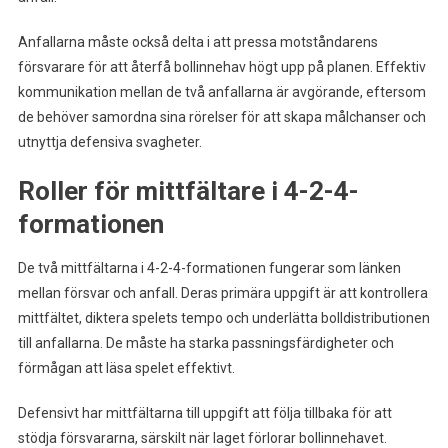
Anfallarna måste också delta i att pressa motståndarens
försvarare för att återfå bollinnehav högt upp på planen. Effektiv
kommunikation mellan de två anfallarna är avgörande, eftersom
de behöver samordna sina rörelser för att skapa målchanser och
utnyttja defensiva svagheter.
Roller för mittfältare i 4-2-4-
formationen
De två mittfältarna i 4-2-4-formationen fungerar som länken
mellan försvar och anfall. Deras primära uppgift är att kontrollera
mittfältet, diktera spelets tempo och underlätta bolldistributionen
till anfallarna. De måste ha starka passningsfärdigheter och
förmågan att läsa spelet effektivt.
Defensivt har mittfältarna till uppgift att följa tillbaka för att
stödja försvararna, särskilt när laget förlorar bollinnehavet.